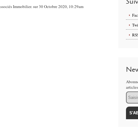
Sui
ociés Immobilier. sur 30 Octobre 2020, 10:29am
Fa
Twi
RS
New
Abonne
article
Email