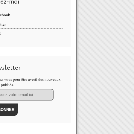
vez-moi
cebook
tter
S
sletter
z-vous pour être averti des nouveaux
s publiés.