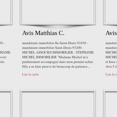
Avis Matthias C.
Avis
50 -
mandataire immobilier Ile-Saint-Denis 93450 -
mandata
mandataire immobilier Saint-Denis 93200 -
mandata
PHANIE
MICHEL ASSOCIES IMMOBILIER - STEPHANIE
MICHEL
voir
MICHEL IMMOBILIER "Madame Michel m’a
MICHEL 
très
parfaitement accompagné dans mon premier achat.
et force
Elle a su faire preuve de beaucoup de patience...
Avis 5 é
Lire la suite
Lire la 