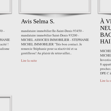
Avis Selma S.
À V
NEUF
50 -
mandataire immobilier Ile-Saint-Denis 93450 -
BAG
mandataire immobilier Saint-Denis 93200 -
PHANIE
MICHEL ASSOCIES IMMOBILIER - STEPHANIE
HAI
cité !
MICHEL IMMOBILIER "Très bon contact. Je
nalisme
remercie Stéphanie pour sa réactivité et sa
MICHEL
gentillesse! Au plaisir de retravailler...
MICHE
Investi
Lire la suite
8 appart
proches 
DPE C à
Lire la 