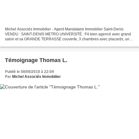
Michel Associés Immobilier - Agent Mandataire Immobilier Saint-Denis
VENDU : SAINT-DENIS METRO UNIVERSITÉ : F4 bien agencé avec grand
salon et sa GRANDE TERRASSE couverte, 3 chambres avec placards, une
salle de bains, une salle d’eau et un wc séparés....
Témoignage Thomas L.
Publié le 08/08/2018 à 22:09
Par
Michel Associés Immobilier