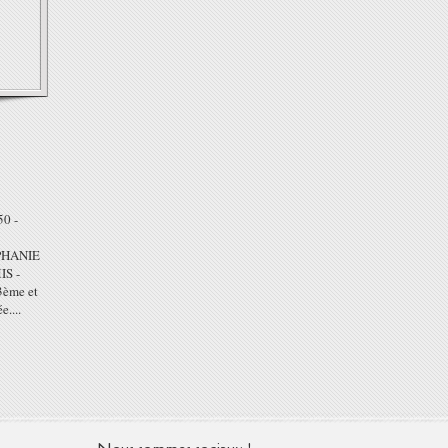
50 -
PHANIE
S -
3ème et
e....