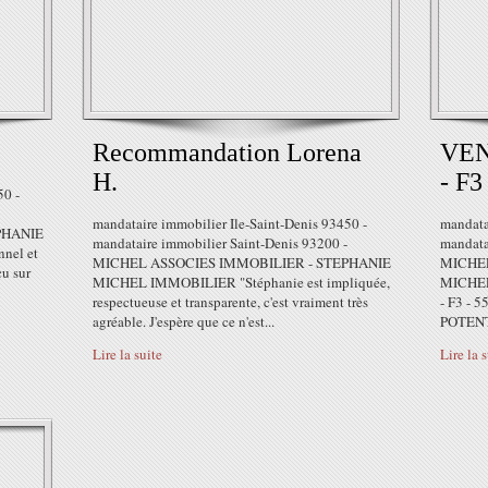
Recommandation Lorena
VEN
H.
- F3
50 -
mandataire immobilier Ile-Saint-Denis 93450 -
mandata
PHANIE
mandataire immobilier Saint-Denis 93200 -
mandata
nel et
MICHEL ASSOCIES IMMOBILIER - STEPHANIE
MICHEL
çu sur
MICHEL IMMOBILIER "Stéphanie est impliquée,
MICHEL
respectueuse et transparente, c'est vraiment très
- F3 - 
agréable. J'espère que ce n'est...
POTENTI
Lire la suite
Lire la 