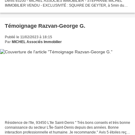
Denis 93200 - MICHEL ASSOCIES IMMOBILIER - STEPHANIE MICHEL
IMMOBILIER VENDU - EXCLUSIVITÉ : SQUARE DE GEYTER, à 5min du
métro et 5min de la gare : Bel F3 en rez-de-chaussée, traversant....
Témoignage Razvan-George G.
Publié le 11/02/2023 à 18:15
Par
MICHEL Associés Immobilier
Résidence de l'Ile, 93450 L'Ile Saint-Denis " Très bons conseils et très bonne
connaissance du secteur L'Île-Saint-Denis depuis des années. Bonne
interaction professionnelle et humaine. Je recommande." Avis 5 étoiles reçu