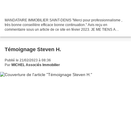
MANDATAIRE IMMOBILIER SAINT-DENIS "Merci pour professionnalisme ,
très bonne conseillère efficace bonne continuation." Avis reçu en
commentaire sous un article de ce site en févier 2023. JE ME TIENS A
VOTRE DISPOSITION AU 06.59.02.89.47 MANDATAIRE IMMOBILIER...
Témoignage Steven H.
Publié le 21/02/2023 à 08:36
Par
MICHEL Associés Immobilier