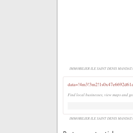
IMMOBILIER ILE SAINT DENIS MANDAT
data=!4m3!3m2!1s0x47e6692d61a
Find local businesses, view maps and ge
IMMOBILIER ILE SAINT DENIS MANDAT