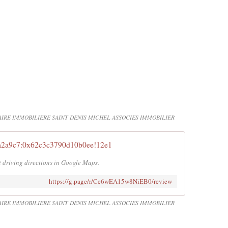
AIRE IMMOBILIERE SAINT DENIS MICHEL ASSOCIES IMMOBILIER
2a9c7:0x62c3c3790d10b0ee!12e1
t driving directions in Google Maps.
https://g.page/r/Ce6wEA15w8NiEB0/review
AIRE IMMOBILIERE SAINT DENIS MICHEL ASSOCIES IMMOBILIER