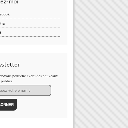
vez-moi
cebook
tter
S
sletter
z-vous pour être averti des nouveaux
s publiés.