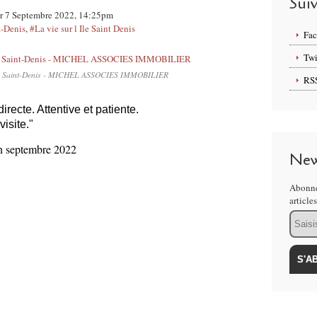
Sui
ur 7 Septembre 2022, 14:25pm
t-Denis
,
#La vie sur l Ile Saint Denis
Fa
Twi
er Saint-Denis - MICHEL ASSOCIES IMMOBILIER
RS
recte. Attentive et patiente.
isite."
en septembre 2022
New
Abonne
article
Email