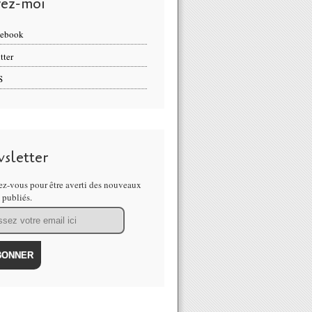
vez-moi
cebook
tter
S
sletter
z-vous pour être averti des nouveaux
s publiés.