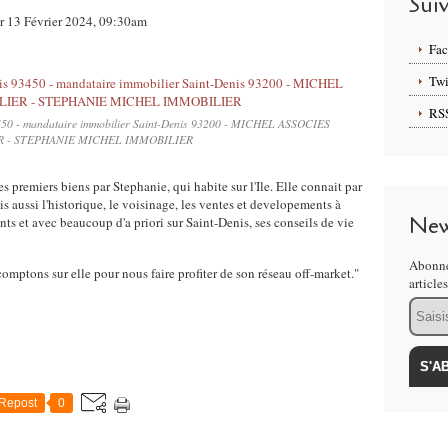
Sui
r 13 Février 2024, 09:30am
Fa
Twi
RS
3450 - mandataire immobilier Saint-Denis 93200 - MICHEL ASSOCIES
 - STEPHANIE MICHEL IMMOBILIER
des premiers biens par Stephanie, qui habite sur l'Ile. Elle connait par
s aussi l'historique, le voisinage, les ventes et developements à
New
nts et avec beaucoup d'a priori sur Saint-Denis, ses conseils de vie
Abonne
comptons sur elle pour nous faire profiter de son réseau off-market."
article
Email
Repost
0