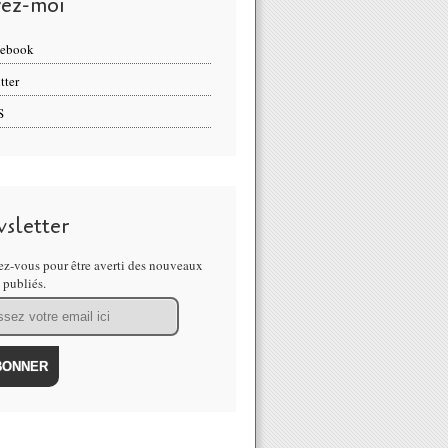
vez-moi
cebook
tter
S
sletter
z-vous pour être averti des nouveaux
s publiés.