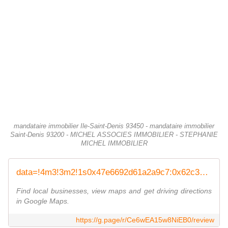
mandataire immobilier Ile-Saint-Denis 93450 - mandataire immobilier
Saint-Denis 93200 - MICHEL ASSOCIES IMMOBILIER - STEPHANIE
MICHEL IMMOBILIER
data=!4m3!3m2!1s0x47e6692d61a2a9c7:0x62c3c3790d10b0ee!12e1
Find local businesses, view maps and get driving directions
in Google Maps.
https://g.page/r/Ce6wEA15w8NiEB0/review