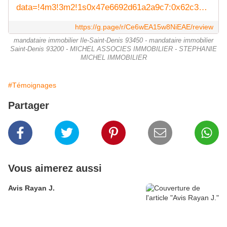
data=!4m3!3m2!1s0x47e6692d61a2a9c7:0x62c3c3790d10b0ee!12e1
https://g.page/r/Ce6wEA15w8NiEAE/review
mandataire immobilier Ile-Saint-Denis 93450 - mandataire immobilier
Saint-Denis 93200 - MICHEL ASSOCIES IMMOBILIER - STEPHANIE
MICHEL IMMOBILIER
#Témoignages
Partager
Vous aimerez aussi
Avis Rayan J.