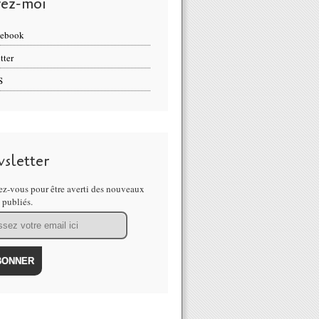
vez-moi
cebook
tter
S
sletter
z-vous pour être averti des nouveaux
s publiés.