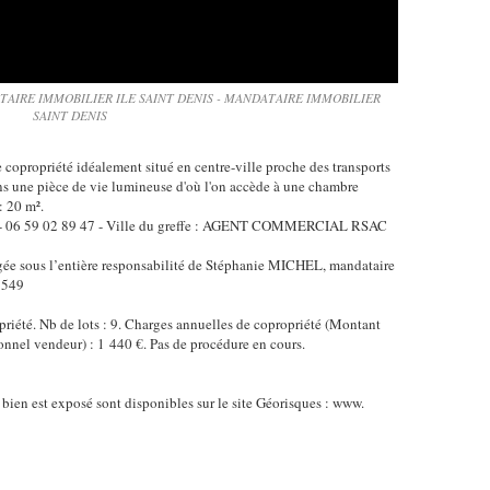
TAIRE IMMOBILIER ILE SAINT DENIS - MANDATAIRE IMMOBILIER
SAINT DENIS
copropriété idéalement situé en centre-ville proche des transports
ns une pièce de vie lumineuse d'où l'on accède à une chambre
: 20 m².
L - 06 59 02 89 47 - Ville du greffe : AGENT COMMERCIAL RSAC
gée sous l’entière responsabilité de Stéphanie MICHEL, mandataire
1549
priété. Nb de lots : 9. Charges annuelles de copropriété (Montant
nnel vendeur) : 1 440 €. Pas de procédure en cours.
 bien est exposé sont disponibles sur le site Géorisques : www.