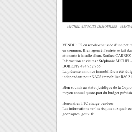
MICHEL ASSOCIES IMMOBILIER - MANDA
VENDU : F2 en rez-de-chaussée d'une petite 
en commun. Bien agencé, l'entrée se fait da
attenante à la salle d'eau. Surface CARREZ 
Information et visites : Stéphanie MICHE
BOBIGNY 484 952 965
La présente annonce immobilière a été rédi
indépendant pour NAOS immobilier Réf. 2
Bien soumis au statut juridique de la Copro
moyen annuel quote-part du budget prévisio
Honoraires TTC charge vendeur
Les informations sur les risques auxquels ce
georisques. gouv. fr