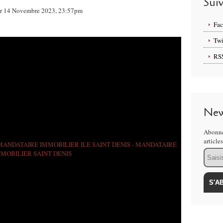
Sui
ur 14 Novembre 2023, 23:57pm
Fa
Twi
RS
New
Abonne
article
Email