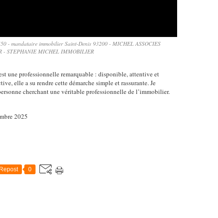
3450 - mandataire immobilier Saint-Denis 93200 - MICHEL ASSOCIES
 - STEPHANIE MICHEL IMMOBILIER
st une professionnelle remarquable : disponible, attentive et
ctive, elle a su rendre cette démarche simple et rassurante. Je
ersonne cherchant une véritable professionnelle de l’immobilier.
embre 2025
Repost
0