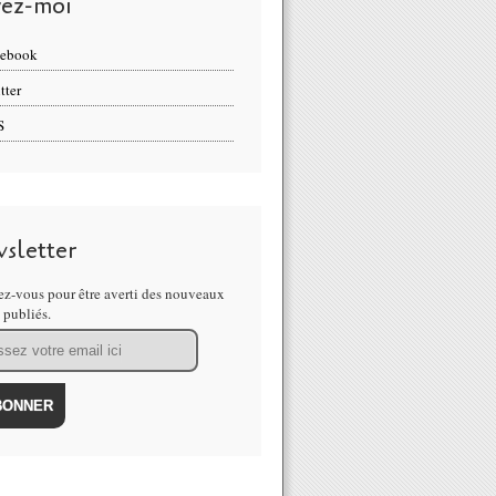
vez-moi
cebook
tter
S
sletter
z-vous pour être averti des nouveaux
s publiés.