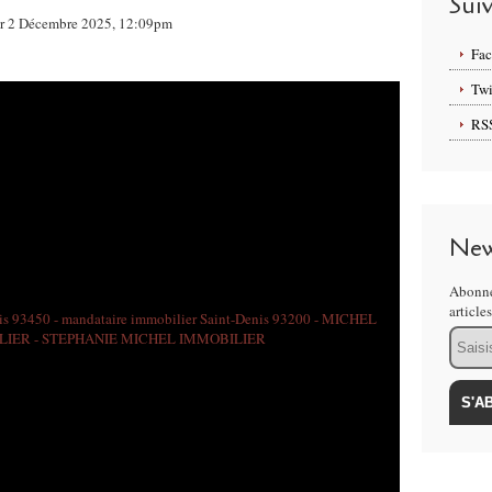
Sui
ur 2 Décembre 2025, 12:09pm
Fa
Twi
RS
New
Abonne
article
Email